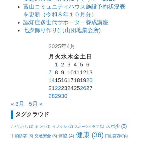
富山コミュニティハウス施設予約状況表
を更新（令和８年１０月分）
認知症多世代サポーター養成講座
七夕飾り作り(円山団地集会所)
2025年4月
月
火
水
木
金
土
日
1
2
3
4
5
6
7
8
9
10
11
12
13
14
15
16
17
18
19
20
21
22
23
24
25
26
27
28
29
30
« 3月
5月 »
タグクラウド
スポ少
(5)
イノシシ
(2)
こどもたち
(1)
まつり
(1)
スポーツクラブ
(1)
健康
(36)
体協
(4)
中消防署
(3)
交通安全
(3)
円山宮西町内