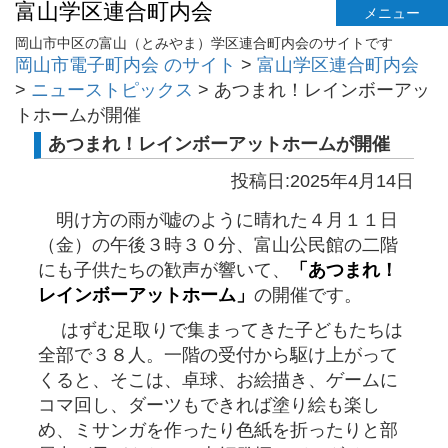
富山学区連合町内会
メニュー
岡山市中区の富山（とみやま）学区連合町内会のサイトです
岡山市電子町内会 のサイト
>
富山学区連合町内会
>
ニューストピックス
>
あつまれ！レインボーアッ
トホームが開催
あつまれ！レインボーアットホームが開催
投稿日:2025年4月14日
明け方の雨が嘘のように晴れた４月１１日
（金）の午後３時３０分、富山公民館の二階
にも子供たちの歓声が響いて、
「あつまれ！
レインボーアットホーム」
の開催です。
はずむ足取りで集まってきた子どもたちは
全部で３８人。一階の受付から駆け上がって
くると、そこは、卓球、お絵描き、ゲームに
コマ回し、ダーツもできれば塗り絵も楽し
め、ミサンガを作ったり色紙を折ったりと部