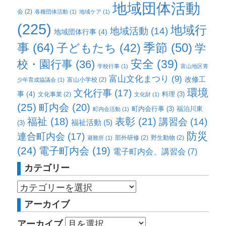
地域団体活動
会
(2)
各種団体活動
(1)
地域ケア
(1)
(225)
地域行
地域活動
(14)
地域団体行事
(4)
事
(64)
子どもたち
(42)
季節
(50)
学
校・園行事
(36)
安全
(39)
学校行事
(1)
富山地区青
富山文化まつり
(9)
改修工
富山小学校
(2)
少年育成協議会
(1)
環境
文化行事
(17)
事
(4)
料理
(3)
文化事業
(2)
文化財
(1)
(25)
町内会
(20)
町内会行事
(3)
福泊川東
町内会活動
(1)
福祉
(18)
表彰
(21)
講習会
(14)
福祉活動
(5)
(3)
防災
連合町内会
(17)
部外研修
(2)
野生動物
(2)
避難所
(1)
(24)
電子町内会
(19)
電子町内会、講習会
(7)
カテゴリー
アーカイブ
アーカイブ