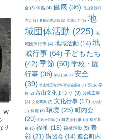
健康
(36)
体協
(4)
全
(3)
円山宮西町
地
内会
(2)
各種団体活動
(1)
地域ケア
(1)
域団体活動
(225)
地
地
地域活動
(14)
域団体行事
(4)
域行事
(64)
子どもたち
(42)
季節
(50)
学校・園
行事
(36)
安全
学校行事
(1)
(39)
富山小学
富山地区青少年育成協議会
(1)
富山文化まつり
(9)
改修工事
校
(2)
文化行事
(17)
(4)
文化事業
(2)
文化財
環境
(25)
町内会
料理
(3)
。W
(1)
(20)
シ
町内会行事
(3)
福泊川
町内会活動
(1)
福祉
(18)
表
なり
福祉活動
(5)
東
(3)
彰
(21)
連合町内
講習会
(14)