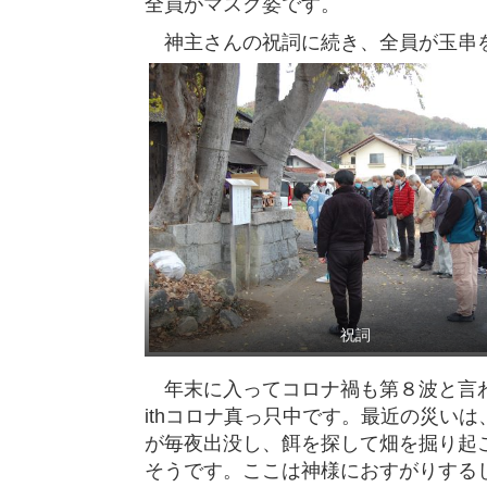
全員がマスク姿です。
神主さんの祝詞に続き、全員が玉串
祝詞
年末に入ってコロナ禍も第８波と言わ
ithコロナ真っ只中です。最近の災い
が毎夜出没し、餌を探して畑を掘り起
そうです。ここは神様におすがりする