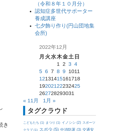
（令和８年１０月分）
認知症多世代サポーター
養成講座
七夕飾り作り(円山団地集
会所)
2022年12月
月
火
水
木
金
土
日
1
2
3
4
5
6
7
8
9
10
11
12
13
14
15
16
17
18
19
20
21
22
23
24
25
26
27
28
29
30
31
« 11月
1月 »
し
タグクラウド
イノシシ
(2)
こどもたち
(1)
まつり
(1)
スポーツ
続き
スポ少
(5)
中消防署
(3)
交通安
クラブ
(1)