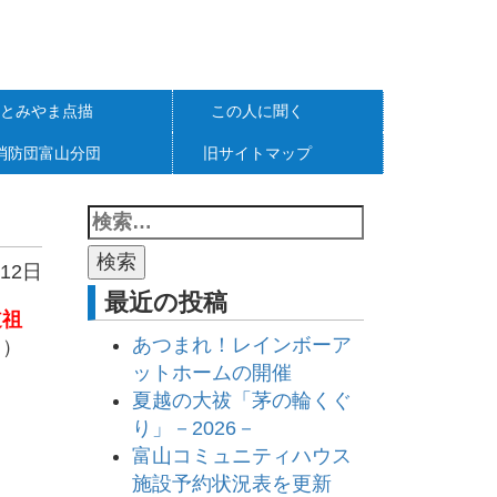
とみやま点描
この人に聞く
消防団富山分団
旧サイトマップ
12日
最近の投稿
道祖
あつまれ！レインボーア
日）
ットホームの開催
夏越の大祓「茅の輪くぐ
り」－2026－
富山コミュニティハウス
施設予約状況表を更新