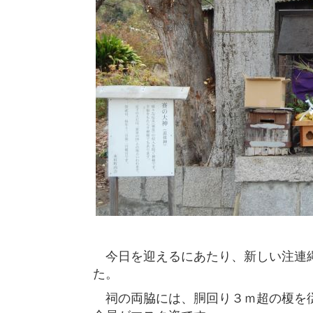
今日を迎えるにあたり、新しい注連縄
た。
祠の両脇には、胴回り３ｍ超の榎を従