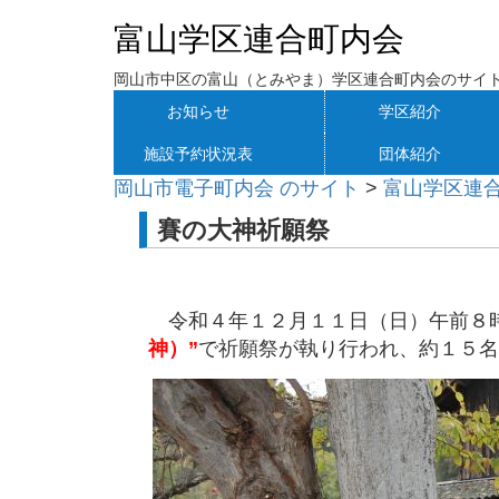
富山学区連合町内会
岡山市中区の富山（とみやま）学区連合町内会のサイ
お知らせ
学区紹介
施設予約状況表
団体紹介
岡山市電子町内会 のサイト
>
富山学区連
賽の大神祈願祭
令和４年１２月１１日（日）午前８
神）”
で祈願祭が執り行われ、約１５