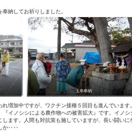
を奉納してお祈りしました。
玉串奉納
れ増加中ですが、ワクチン接種５回目も進んでいます
は、『イノシシによる農作物への被害拡大』です。イノシ
こします。人間も対抗策も施していますが、長い闘いに
しか‥‥