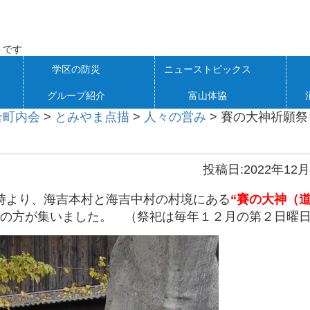
トです
学区の防災
ニューストピックス
グループ紹介
富山体協
合町内会
>
とみやま点描
>
人々の営み
>
賽の大神祈願祭
投稿日:2022年12月
時より、海吉本村と海吉中村の村境にある
“賽の大神（
名の方が集いました。 （祭祀は毎年１２月の第２日曜