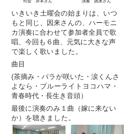
司会 岸本さん
演奏 因来さん
いきいき土曜会の始まりは、いつ
もと同じ、因来さんの、ハーモニ
カ演奏に合わせて参加者全員で歌
唱、今回も６曲、元気に大きな声
で楽しく歌いました。
曲目
(茶摘み・バラが咲いた・涙くんさ
よなら・ブルーライトヨコハマ・
青春時代・長生き音頭）
最後に演奏のみ１曲（嫁に来ない
か）を聴きました。