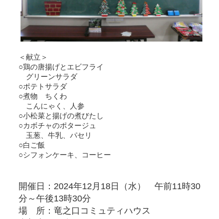
＜献立＞
○鶏の唐揚げとエビフライ
グリーンサラダ
○ポテトサラダ
○煮物 ちくわ
こんにゃく、人参
○小松菜と揚げの煮びたし
○カボチャのポタージュ
玉葱、牛乳、パセリ
○白ご飯
○シフォンケーキ、コーヒー
開催日：2024年12月18日（水） 午前11時30
分～午後13時30分
場 所：竜之口コミュティハウス