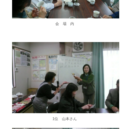
会 場 内
1位 山本さん