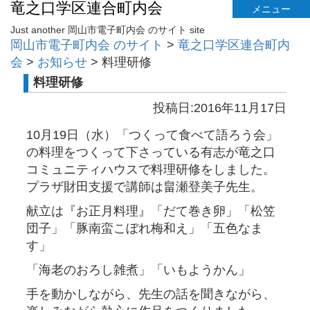
竜之口学区連合町内会
メニュー
Just another 岡山市電子町内会 のサイト site
岡山市電子町内会 のサイト
>
竜之口学区連合町内
会
>
お知らせ
>
料理研修
料理研修
投稿日:2016年11月17日
10月19日（水）「つくって食べて語ろう会」
の料理をつくって下さっている有志が竜之口
コミュニティハウスで料理研修をしました。
プラザ財田支援で講師は畠瀬登美子先生。
献立は『お正月料理』「だて巻き卵」「松笠
団子」「豚南蛮こぼれ梅和え」「五色なま
す」
「海老のおろし雑煮」「いもようかん」
手を動かしながら、先生の話を聞きながら、