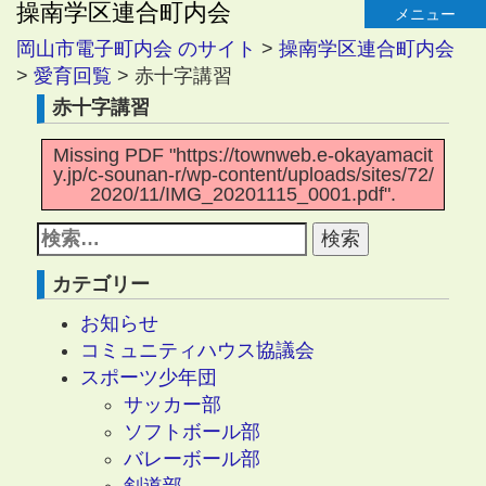
操南学区連合町内会
メニュー
岡山市電子町内会 のサイト
>
操南学区連合町内会
>
愛育回覧
>
赤十字講習
赤十字講習
Missing PDF "https://townweb.e-okayamacit
y.jp/c-sounan-r/wp-content/uploads/sites/72/
2020/11/IMG_20201115_0001.pdf".
カテゴリー
お知らせ
コミュニティハウス協議会
スポーツ少年団
サッカー部
ソフトボール部
バレーボール部