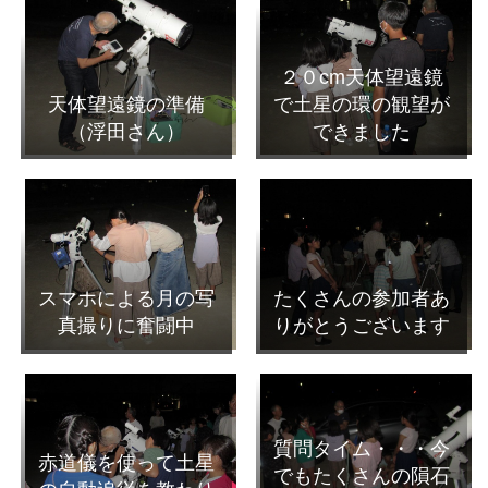
２０cm天体望遠鏡
天体望遠鏡の準備
で土星の環の観望が
（浮田さん）
できました
スマホによる月の写
たくさんの参加者あ
真撮りに奮闘中
りがとうございます
質問タイム・・・今
赤道儀を使って土星
でもたくさんの隕石