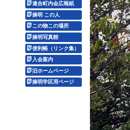
連合町内会広報紙
操明 この人
この物この場所
操明写真館
便利帳（リンク集）
入会案内
旧ホームページ
操明学区用ページ