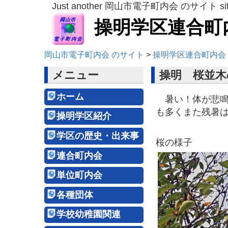
Just another 岡山市電子町内会 のサイト si
操明学区連合町
岡山市電子町内会 のサイト
>
操明学区連合町内会
メニュー
操明 桜並木
ホーム
暑い！体が悲鳴
も多くまた残暑は
操明学区紹介
学区の歴史・出来事
桜の様子
連合町内会
単位町内会
各種団体
学校幼稚園関連