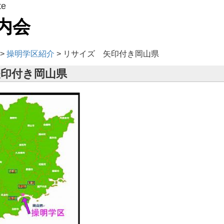
te
内会
>
操明学区紹介
>
リサイズ 矢印付き岡山県
印付き岡山県