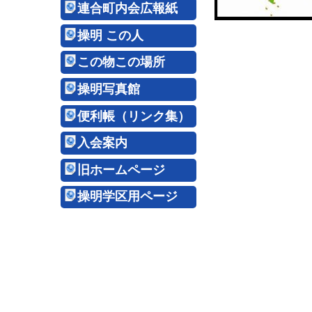
連合町内会広報紙
操明 この人
この物この場所
操明写真館
便利帳（リンク集）
入会案内
旧ホームページ
操明学区用ページ