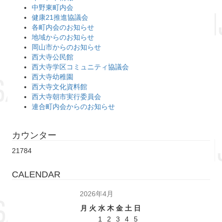
中野東町内会
健康21推進協議会
各町内会のお知らせ
地域からのお知らせ
岡山市からのお知らせ
西大寺公民館
西大寺学区コミュニティ協議会
西大寺幼稚園
西大寺文化資料館
西大寺朝市実行委員会
連合町内会からのお知らせ
カウンター
21784
CALENDAR
2026年4月
月
火
水
木
金
土
日
1
2
3
4
5