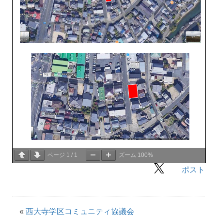
ページ
1
/
1
ズーム
100%
ポスト
«
西大寺学区コミュニティ協議会