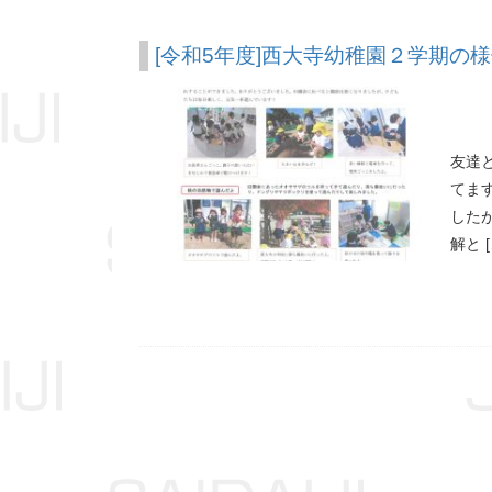
[令和5年度]西大寺幼稚園２学期の
友達
てま
した
解と [