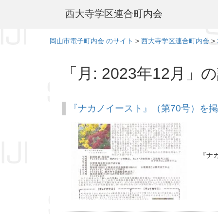
本
西大寺学区連合町内会
文
へ
岡山市電子町内会 のサイト
>
西大寺学区連合町内会
>
「月:
2023年12月
」の
『ナカノイースト』（第70号）を
『ナ