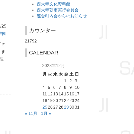
西大寺文化資料館
西大寺朝市実行委員会
連合町内会からのお知らせ
/25
カウンター
稚園
21792
てき
りま
CALENDAR
理
2023年12月
月
火
水
木
金
土
日
1
2
3
4
5
6
7
8
9
10
11
12
13
14
15
16
17
18
19
20
21
22
23
24
25
26
27
28
29
30
31
« 11月
1月 »