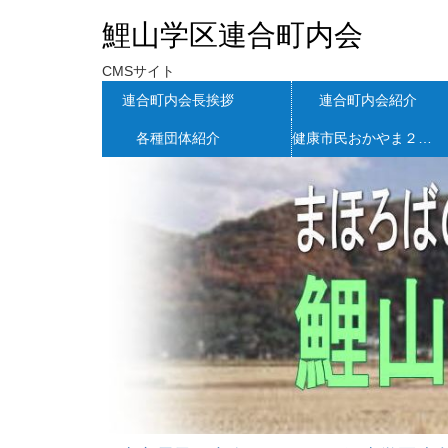
鯉山学区連合町内会
CMSサイト
連合町内会長挨拶
連合町内会紹介
各種団体紹介
健康市民おかやま２１ＮＥＷＳ高松地区版