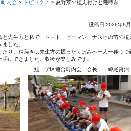
合町内会
>
トピックス
>
夏野菜の植え付けと種蒔き
投稿日:2026年5月
と先生方と私で、トマト、ピーマン、ナスビの苗の植
きました。
たり、種蒔きは先生方の掘ったくぼみへ一人一種づつ
上手にできました。収穫が楽しみです。
内会 会長 練尾賢治