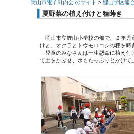
岡山市電子町内会 のサイト
>
鯉山学区連
夏野菜の植え付けと種蒔き
岡山市立鯉山小学校の畑で、２年児童
けと、オクラとトウモロコシの種を蒔
児童のみなさんは一生懸命に植え付け
て土をかぶせ、水もたっぷりとかけて
鯉山学区連合町