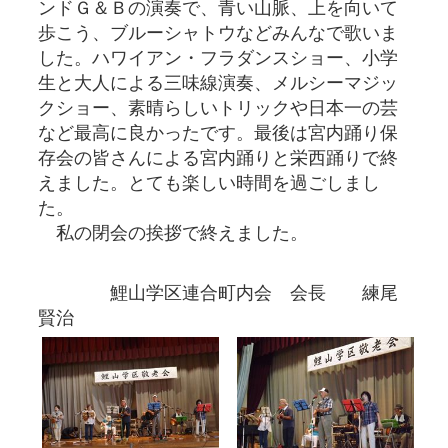
ンドＧ＆Ｂの演奏で、青い山脈、上を向いて
歩こう、ブルーシャトウなどみんなで歌いま
した。ハワイアン・フラダンスショー、小学
生と大人による三味線演奏、メルシーマジッ
クショー、素晴らしいトリックや日本一の芸
など最高に良かったです。最後は宮内踊り保
存会の皆さんによる宮内踊りと栄西踊りで終
えました。とても楽しい時間を過ごしまし
た。
私の閉会の挨拶で終えました。
鯉山学区連合町内会 会長 練尾
賢治