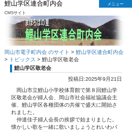
鯉山学区連合町内会
メニュー
CMSサイト
岡山市電子町内会 のサイト
>
鯉山学区連合町内会
>
トピックス
>
鯉山学区敬老会
鯉山学区敬老会
投稿日:2025年9月21日
岡山市立鯉山小学校体育館で第８回鯉山学
区敬老会が婦人会、岡山市社会福祉協議会主
催、鯉山学区各種団体の共催で盛大に開始さ
れました。
仲達佳子婦人会長の挨拶で始まりました。
懐かしい歌を一緒に歌いましょうとれいわバ