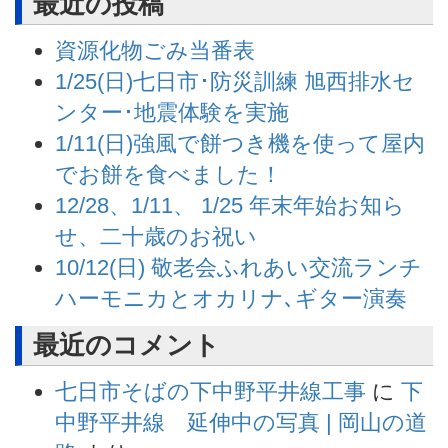
最近の投稿
資源化物ごみ当番表
1/25(日)七日市･防災訓練 旭西排水セ
ンター･地震体験を実施
1/11(日)強風で餅つき機を使って屋内
でお餅を食べました！
12/28、1/11、 1/25 年末年始お知ら
せ、二十歳のお祝い
10/12(日) 敬老会ふれあい交流ランチ
ハーモニカとオカリナ､ギター演奏
最近のコメント
七日市そばの下中野平井線工事
に
下
中野平井線 延伸中の写真 | 岡山の道