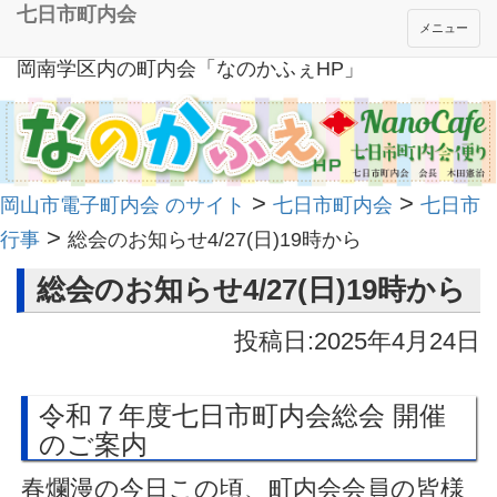
七日市町内会
メニュー
岡南学区内の町内会「なのかふぇHP」
>
>
岡山市電子町内会 のサイト
七日市町内会
七日市
>
行事
総会のお知らせ4/27(日)19時から
総会のお知らせ4/27(日)19時から
投稿日:2025年4月24日
令和７年度七日市町内会総会 開催
のご案内
春爛漫の今日この頃、町内会会員の皆様