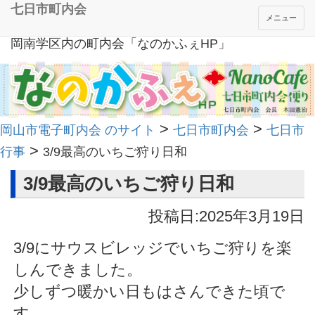
七日市町内会
メニュー
岡南学区内の町内会「なのかふぇHP」
>
>
岡山市電子町内会 のサイト
七日市町内会
七日市
>
行事
3/9最高のいちご狩り日和
3/9最高のいちご狩り日和
投稿日:2025年3月19日
3/9にサウスビレッジでいちご狩りを楽
しんできました。
少しずつ暖かい日もはさんできた頃で
す。