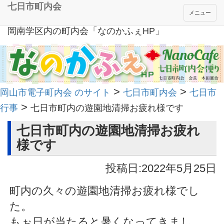
七日市町内会
メニュー
岡南学区内の町内会「なのかふぇHP」
>
>
岡山市電子町内会 のサイト
七日市町内会
七日市
>
行事
七日市町内の遊園地清掃お疲れ様です
七日市町内の遊園地清掃お疲れ
様です
投稿日:2022年5月25日
町内の久々の遊園地清掃お疲れ様でし
た。
もぉ日が当たると暑くなってきまし