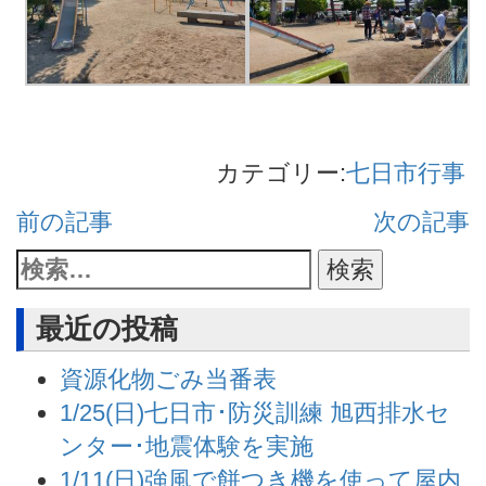
カテゴリー:
七日市行事
前の記事
次の記事
最近の投稿
資源化物ごみ当番表
1/25(日)七日市･防災訓練 旭西排水セ
ンター･地震体験を実施
1/11(日)強風で餅つき機を使って屋内