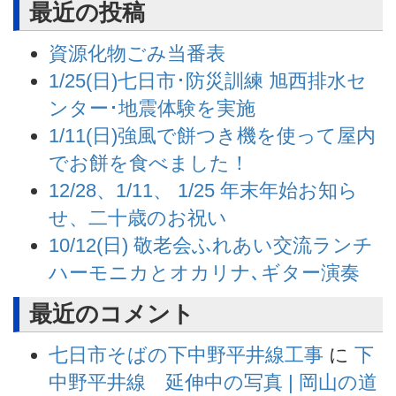
最近の投稿
資源化物ごみ当番表
1/25(日)七日市･防災訓練 旭西排水セ
ンター･地震体験を実施
1/11(日)強風で餅つき機を使って屋内
でお餅を食べました！
12/28、1/11、 1/25 年末年始お知ら
せ、二十歳のお祝い
10/12(日) 敬老会ふれあい交流ランチ
ハーモニカとオカリナ､ギター演奏
最近のコメント
七日市そばの下中野平井線工事
に
下
中野平井線 延伸中の写真 | 岡山の道