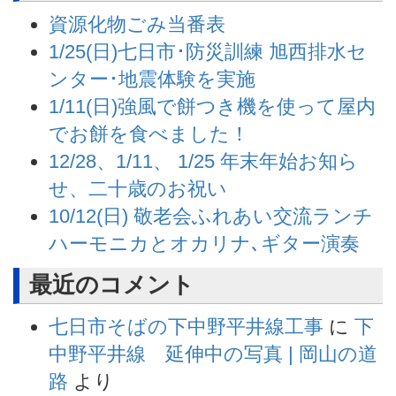
資源化物ごみ当番表
1/25(日)七日市･防災訓練 旭西排水セ
ンター･地震体験を実施
1/11(日)強風で餅つき機を使って屋内
でお餅を食べました！
12/28、1/11、 1/25 年末年始お知ら
せ、二十歳のお祝い
10/12(日) 敬老会ふれあい交流ランチ
ハーモニカとオカリナ､ギター演奏
最近のコメント
七日市そばの下中野平井線工事
に
下
中野平井線 延伸中の写真 | 岡山の道
路
より