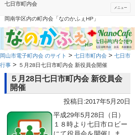
七日市町内会
メニュー
岡南学区内の町内会「なのかふぇHP」
>
>
岡山市電子町内会 のサイト
七日市町内会
七日市
>
行事
５月28日七日市町内会 新役員会開催
５月28日七日市町内会 新役員会
開催
投稿日:2017年5月20日
平成29年5月28日（日）
１８時より七日市ロビー
にて役員会を開催しま