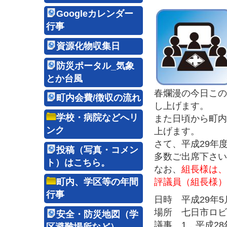
Googleカレンダー
行事
資源化物収集日
防災ポータル_気象
とか台風
春爛漫の今日この
町内会費/徴収の流れ
し上げます。
学校・病院などへリ
また日頃から町内
ンク
上げます。
さて、平成29年
投稿（写真・コメン
多数ご出席下さい
ト）はこちら。
なお、
組長様は、
町内、学区等の年間
評議員（組長様）
行事
日時 平成29年
場所 七日市ロビ
安全・防災地図（学
議事 1．平成2
区避難場所など）