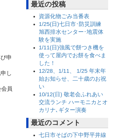
最近の投稿
資源化物ごみ当番表
1/25(日)七日市･防災訓練
旭西排水センター･地震体
験を実施
1/11(日)強風で餅つき機を
使って屋内でお餅を食べま
喜び申
した！
12/28、1/11、 1/25 年末年
礼申し
始お知らせ、二十歳のお祝
い
会会員
10/12(日) 敬老会ふれあい
交流ランチ ハーモニカとオ
カリナ､ギター演奏
最近のコメント
七日市そばの下中野平井線