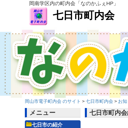
岡南学区内の町内会「なのかふぇHP」
七日市町内会
岡山市電子町内会 のサイト
>
七日市町内会
>
お知
メニュー
七日市町内会
七日市の紹介