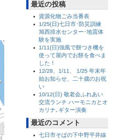
最近の投稿
資源化物ごみ当番表
1/25(日)七日市･防災訓練
旭西排水センター･地震体
験を実施
1/11(日)強風で餅つき機を
使って屋内でお餅を食べま
した！
12/28、1/11、 1/25 年末年
始お知らせ、二十歳のお祝
い
10/12(日) 敬老会ふれあい
交流ランチ ハーモニカとオ
カリナ､ギター演奏
最近のコメント
七日市そばの下中野平井線