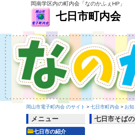
岡南学区内の町内会「なのかふぇHP」
七日市町内会
岡山市電子町内会 のサイト
>
七日市町内会
>
お知
メニュー
七日市そばの
七日市の紹介