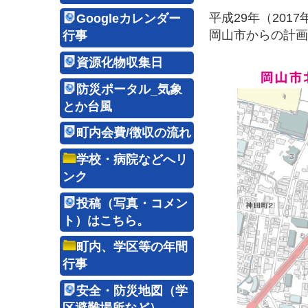
平成29年（20
Googleカレンダー
岡山市からの計画
行事
資源化物収集日
防災ポータル_気象
とか台風
町内会費/徴収の流れ
学校・病院などへリ
ンク
投稿（写真・コメン
ト）はこちら。
町内、学区等の年間
行事
安全・防災地図（学
区避難場所など）