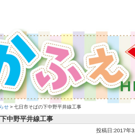
らせ
>
七日市そばの下中野平井線工事
下中野平井線工事
投稿日:2017年