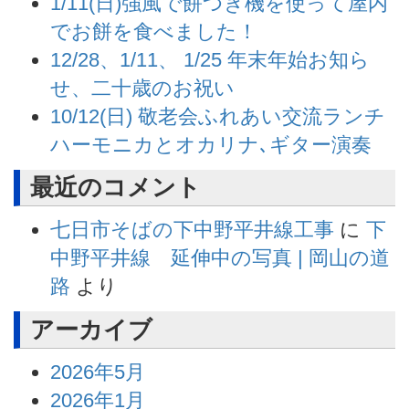
1/11(日)強風で餅つき機を使って屋内
でお餅を食べました！
12/28、1/11、 1/25 年末年始お知ら
せ、二十歳のお祝い
10/12(日) 敬老会ふれあい交流ランチ
ハーモニカとオカリナ､ギター演奏
最近のコメント
七日市そばの下中野平井線工事
に
下
中野平井線 延伸中の写真 | 岡山の道
路
より
アーカイブ
2026年5月
2026年1月