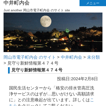
中井町内会
メニュー
Just another 岡山市電子町内会 のサイト site
岡山市電子町内会 のサイト
>
中井町内会
>
未分類
>
見守り新鮮情報第４７４号
見守り新鮮情報第４７４号
投稿日:2024年2月8日
国民生活センターから「格安の排水管高圧洗
浄サービスのはずが…思いがけない高額請求
に」との注意喚起が出ています。詳しくは
こ
ちら
をクリックしてご覧ください。