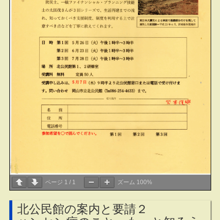
ページ
1
/
1
ズーム
100%
北公民館の案内と要請２