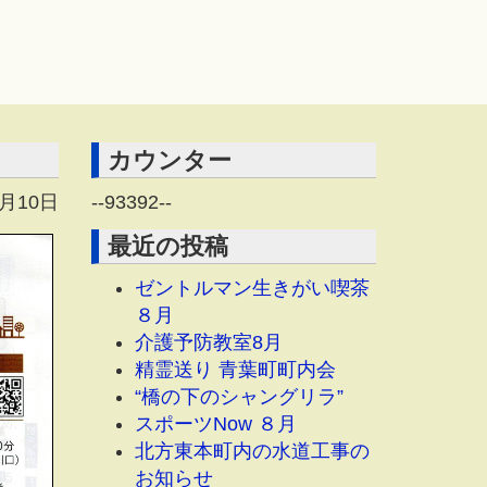
カウンター
6月10日
--
93392
--
最近の投稿
ゼントルマン生きがい喫茶
８月
介護予防教室8月
精霊送り 青葉町町内会
“橋の下のシャングリラ”
スポーツNow ８月
北方東本町内の水道工事の
お知らせ