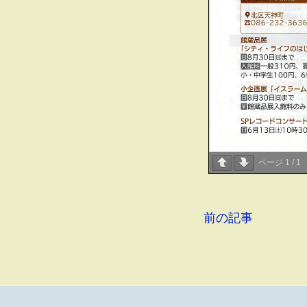
ページ
1
/
1
前の記事