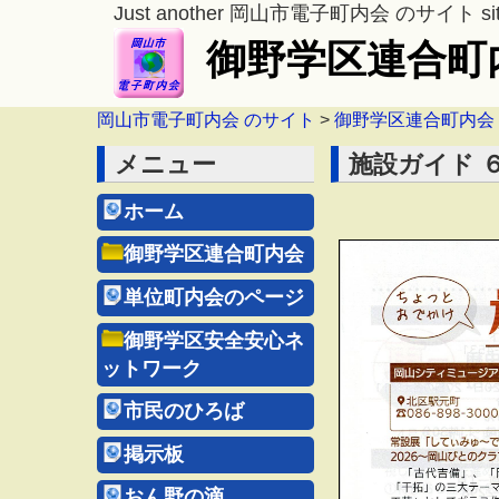
Just another 岡山市電子町内会 のサイト si
御野学区連合町
岡山市電子町内会 のサイト
>
御野学区連合町内会
メニュー
施設ガイド 
ホーム
御野学区連合町内会
単位町内会のページ
御野学区安全安心ネ
ットワーク
市民のひろば
掲示板
おん野の滴