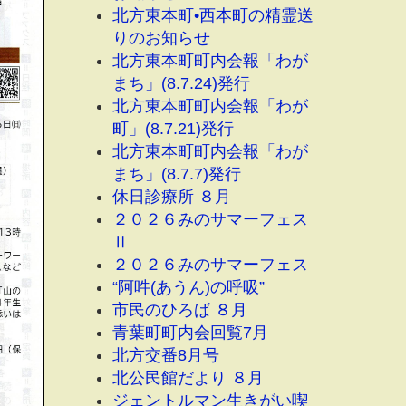
北方東本町•西本町の精霊送
りのお知らせ
北方東本町町内会報「わが
まち」(8.7.24)発行
北方東本町町内会報「わが
町」(8.7.21)発行
北方東本町町内会報「わが
まち」(8.7.7)発行
休日診療所 ８月
２０２６みのサマーフェス
Ⅱ
２０２６みのサマーフェス
“阿吽(あうん)の呼吸”
市民のひろば ８月
青葉町町内会回覧7月
北方交番8月号
北公民館だより ８月
ジェントルマン生きがい喫