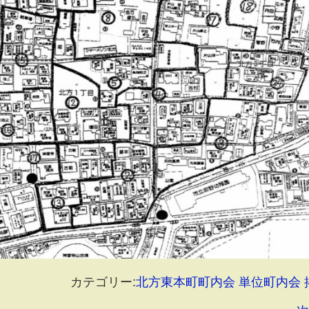
カテゴリー:
北方東本町町内会
単位町内会