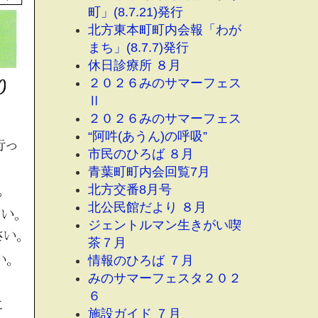
町」(8.7.21)発行
北方東本町町内会報「わが
まち」(8.7.7)発行
休日診療所 ８月
２０２６みのサマーフェス
Ⅱ
２０２６みのサマーフェス
“阿吽(あうん)の呼吸”
市民のひろば ８月
青葉町町内会回覧7月
北方交番8月号
北公民館だより ８月
ジェントルマン生きがい喫
茶７月
情報のひろば ７月
みのサマーフェスタ２０２
６
施設ガイド ７月