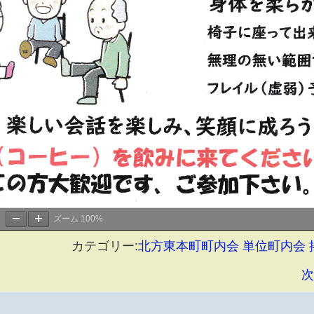
ズーム
100%
カテゴリー:
北方東本町町内会
単位町内会
次