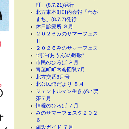
町」(8.7.21)発行
北方東本町町内会報「わが
まち」(8.7.7)発行
休日診療所 ８月
２０２６みのサマーフェス
Ⅱ
２０２６みのサマーフェス
“阿吽(あうん)の呼吸”
市民のひろば ８月
青葉町町内会回覧7月
北方交番8月号
北公民館だより ８月
ジェントルマン生きがい喫
茶７月
情報のひろば ７月
みのサマーフェスタ２０２
６
施設ガイド ７月