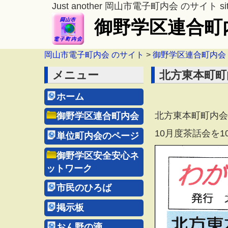
Just another 岡山市電子町内会 のサイト si
御野学区連合町
岡山市電子町内会 のサイト
>
御野学区連合町内会
メニュー
北方東本町町内
ホーム
北方東本町町内会報
御野学区連合町内会
10月度茶話会を1
単位町内会のページ
御野学区安全安心ネ
ットワーク
市民のひろば
掲示板
おん野の滴