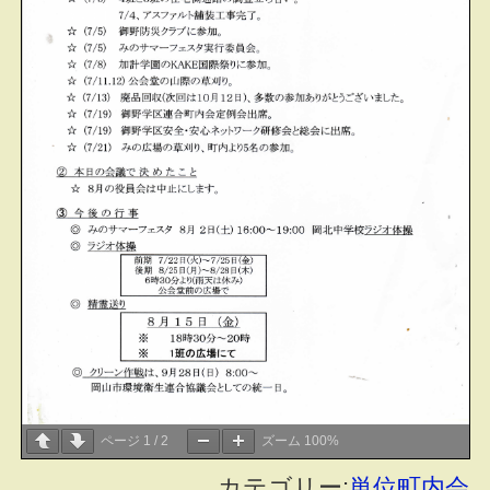
ページ
1
/
2
ズーム
100%
カテゴリー:
単位町内会