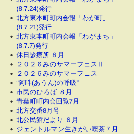
(8.7.24)発行
北方東本町町内会報「わが町」
(8.7.21)発行
北方東本町町内会報「わがまち」
(8.7.7)発行
休日診療所 ８月
２０２６みのサマーフェスⅡ
２０２６みのサマーフェス
“阿吽(あうん)の呼吸”
市民のひろば ８月
青葉町町内会回覧7月
北方交番8月号
北公民館だより ８月
ジェントルマン生きがい喫茶７月