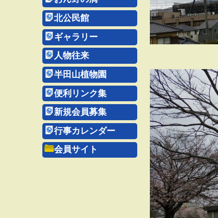
北公民館
ギャラリー
人物往来
半田山植物園
便利リンク集
新規会員募集
行事カレンダー
会員サイト