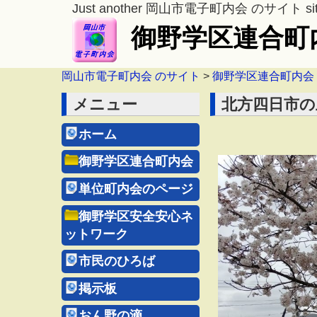
Just another 岡山市電子町内会 のサイト si
御野学区連合町
岡山市電子町内会 のサイト
>
御野学区連合町内会
メニュー
北方四日市の
ホーム
御野学区連合町内会
単位町内会のページ
御野学区安全安心ネ
ットワーク
市民のひろば
掲示板
おん野の滴