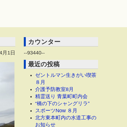
カウンター
年4月1日
--
93440
--
最近の投稿
ゼントルマン生きがい喫茶
８月
介護予防教室8月
精霊送り 青葉町町内会
“橋の下のシャングリラ”
スポーツNow ８月
北方東本町内の水道工事の
お知らせ