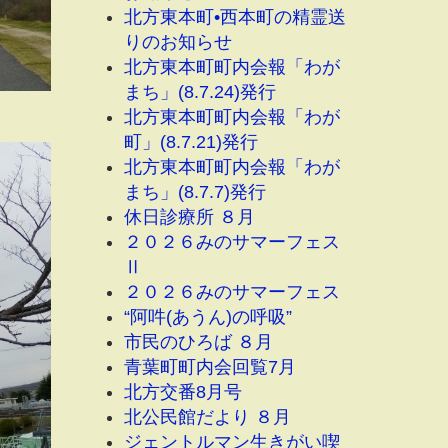
北方東本町•西本町の精霊送
りのお知らせ
北方東本町町内会報「わが
まち」(8.7.24)発行
北方東本町町内会報「わが
町」(8.7.21)発行
北方東本町町内会報「わが
まち」(8.7.7)発行
休日診療所 ８月
２０２６みのサマーフェス
Ⅱ
２０２６みのサマーフェス
“阿吽(あうん)の呼吸”
市民のひろば ８月
青葉町町内会回覧7月
北方交番8月号
北公民館だより ８月
ジェントルマン生きがい喫