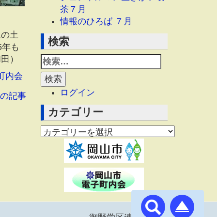
茶７月
情報のひろば ７月
上の土
検索
5年も
和田）
町内会
ログイン
の記事
カテゴリー