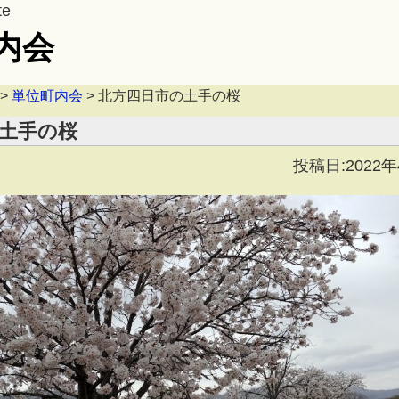
te
内会
>
単位町内会
>
北方四日市の土手の桜
土手の桜
投稿日:2022