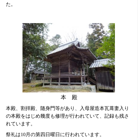
た。
本 殿
本殿、割拝殿、
随身門等があり、入母屋造本瓦葺妻入り
の本殿をはじめ幾度も修理が行われていて、記録も残さ
れています。
祭礼は
10
月の第四日曜日に行われています。