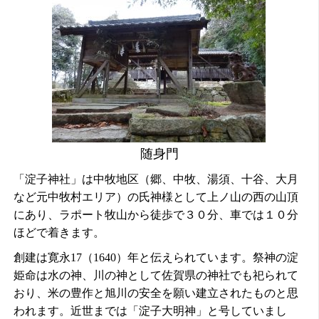
随身門
「淀子神社」
は中牧地区（郷、中牧、湯須、十谷、大月
など元中牧村エリア）の氏神様として上ノ山の西の山頂
にあり、ラポート牧山から徒歩で３０分、車では１０分
ほどで着きます。
創建は
寛永
17
（
1640
）年と伝えられ
ています。祭神の淀
姫命は水の神、川の神として佐賀県の神社でも祀られて
おり、米の豊作と旭川の安全を願い建
立されたものと思
われます。近世までは「淀子大明神」と号していまし