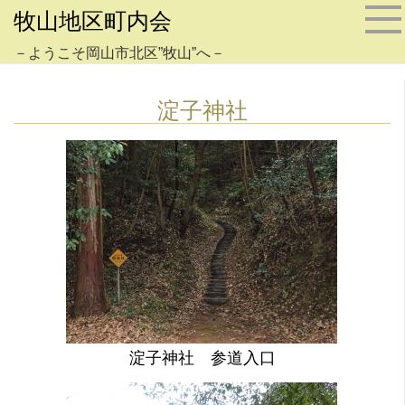
牧山地区町内会
－ようこそ岡山市北区”牧山”へ－
淀子神社
淀子神社 参道入口