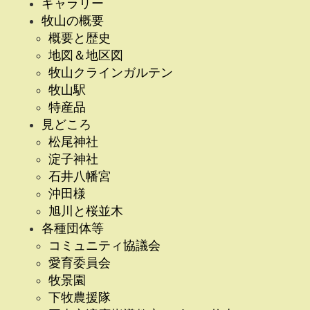
ギャラリー
牧山の概要
概要と歴史
地図＆地区図
牧山クラインガルテン
牧山駅
特産品
見どころ
松尾神社
淀子神社
石井八幡宮
沖田様
旭川と桜並木
各種団体等
コミュニティ協議会
愛育委員会
牧景園
下牧農援隊