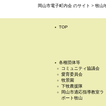
岡山市電子町内会 のサイト
>
牧山
TOP
各種団体等
コミュニティ協議会
愛育委員会
牧景園
下牧農援隊
岡山市適応指導教室ラ
ポート牧山