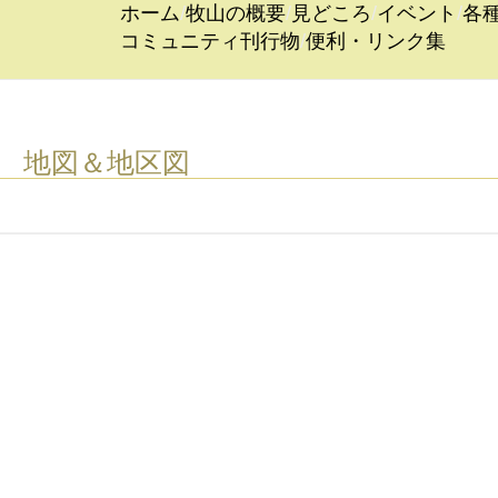
ホーム
牧山の概要
見どころ
イベント
各
コミュニティ刊行物
便利・リンク集
地図＆地区図