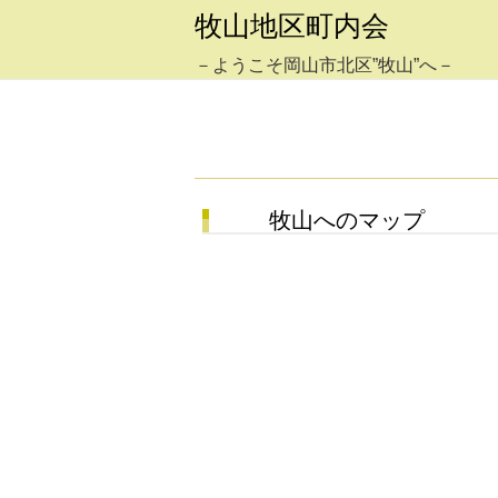
牧山地区町内会
－ようこそ岡山市北区”牧山”へ－
牧山へのマップ