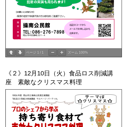
ページ
1
/
1
ズーム
100%
《２》12月10日（火）食品ロス削減講
座 素敵なクリスマス料理