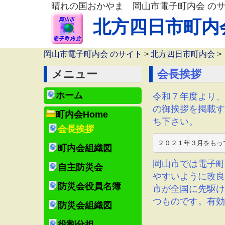
晴れの国おかやま 岡山市電子町内会 の
北方四日市町内
岡山市電子町内会 のサイト
>
北方四日市町内会
>
メニュー
会長挨拶
ホーム
令和７年度より、
の御挨拶を掲載す
町内会Home
ち下さい。
会長挨拶
２０２１年３月をもっ
町内会組織図
岡山市では電子町
自主防災会
やすいように改良
防災会役員名簿
市が全国に先駆け
つものです。有効
防災会組織図
役割分担