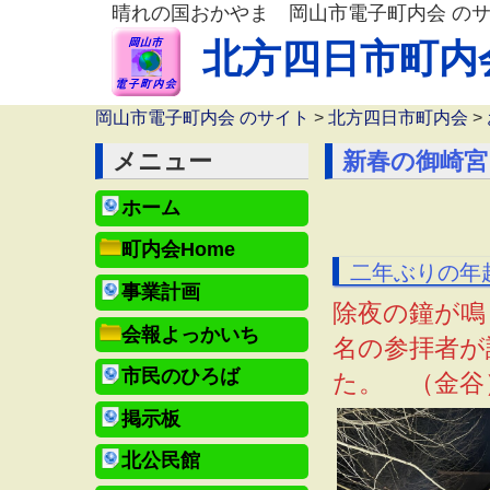
晴れの国おかやま 岡山市電子町内会 の
北方四日市町内
岡山市電子町内会 のサイト
>
北方四日市町内会
>
メニュー
新春の御崎宮
ホーム
町内会Home
二年ぶりの年
事業計画
除夜の鐘が鳴
会報よっかいち
名の参拝者が
市民のひろば
た。 （金谷
掲示板
北公民館