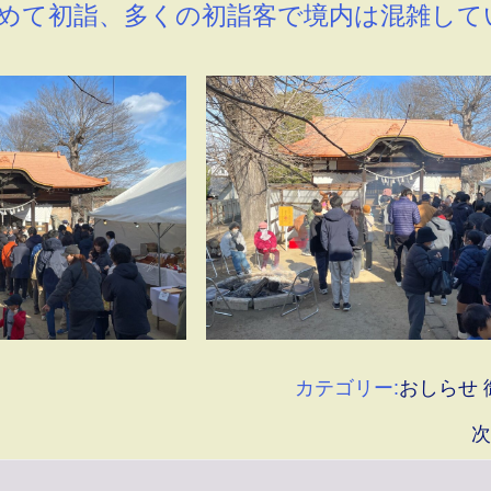
めて初詣、多くの初詣客で境内は混雑して
カテゴリー:
おしらせ
次