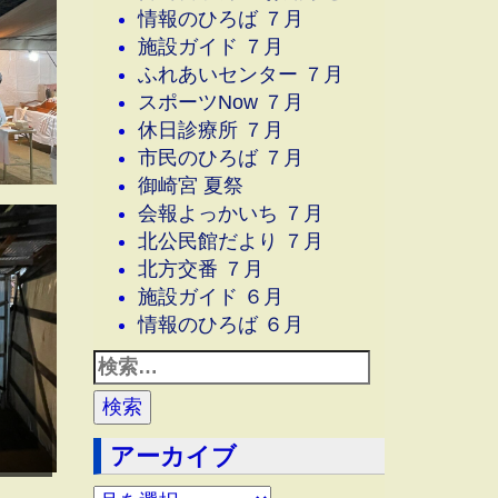
情報のひろば ７月
施設ガイド ７月
ふれあいセンター ７月
スポーツNow ７月
休日診療所 ７月
市民のひろば ７月
御崎宮 夏祭
会報よっかいち ７月
北公民館だより ７月
北方交番 ７月
施設ガイド ６月
情報のひろば ６月
アーカイブ