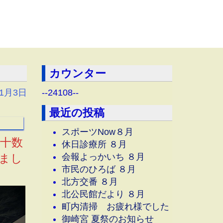
カウンター
年1月3日
--
24108
--
最近の投稿
スポーツNow８月
十数
休日診療所 ８月
会報よっかいち ８月
まし
市民のひろば ８月
北方交番 ８月
北公民館だより ８月
町内清掃 お疲れ様でした
御崎宮 夏祭のお知らせ