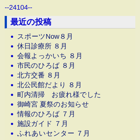
--
24104
--
最近の投稿
スポーツNow８月
休日診療所 ８月
会報よっかいち ８月
市民のひろば ８月
北方交番 ８月
北公民館だより ８月
町内清掃 お疲れ様でした
御崎宮 夏祭のお知らせ
情報のひろば ７月
施設ガイド ７月
ふれあいセンター ７月