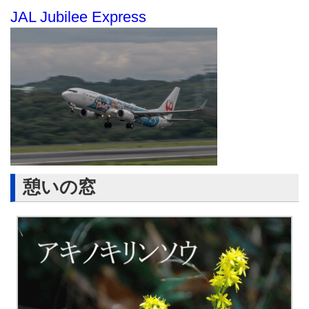
JAL Jubilee Express
憩いの窓