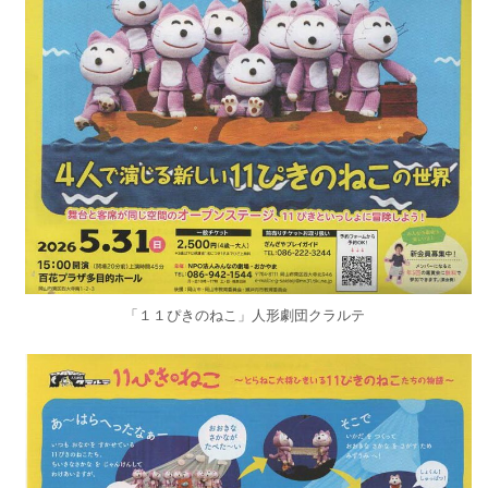
「１１ぴきのねこ」人形劇団クラルテ