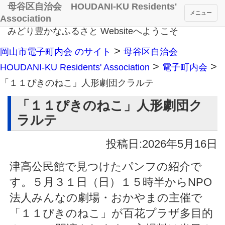
母谷区自治会 HOUDANI-KU Residents'
メニュー
Association
みどり豊かなふるさと Websiteへようこそ
>
岡山市電子町内会 のサイト
母谷区自治会
>
>
HOUDANI-KU Residents' Association
電子町内会
「１１ぴきのねこ」人形劇団クラルテ
「１１ぴきのねこ」人形劇団ク
ラルテ
投稿日:2026年5月16日
津高公民館で見つけたパンフの紹介で
す。５月３１日（日）１５時半からNPO
法人みんなの劇場・おかやまの主催で
「１１ぴきのねこ」が百花プラザ多目的