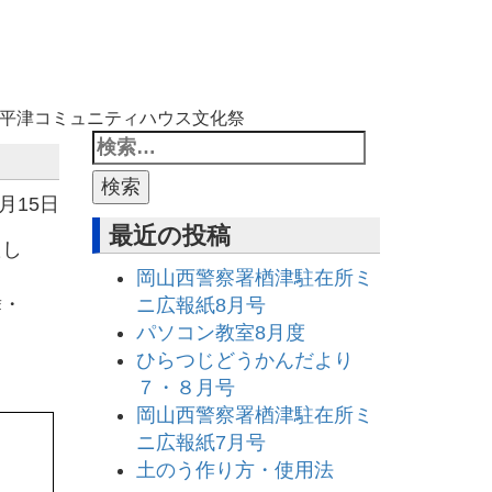
平津コミュニティハウス文化祭
4月15日
最近の投稿
たし
岡山西警察署楢津駐在所ミ
舞・
ニ広報紙8月号
パソコン教室8月度
ひらつじどうかんだより
７・８月号
岡山西警察署楢津駐在所ミ
ニ広報紙7月号
土のう作り方・使用法