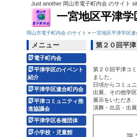
Just another 岡山市電子町内会 のサイト si
一宮地区平津学
岡山市電子町内会 のサイト
>
一宮地区平津学区連
メニュー
第２０回平津
電子町内会
第２０回平津コミ
平津学区のイベント
ました。
紹介
日頃からコミュニ
平津学区連合町内会
出展、その他学区
展示をいただき、
平津コミュニティ推
演舞・出店・出展
進協議会
平津学区各種団体
小学校・児童館