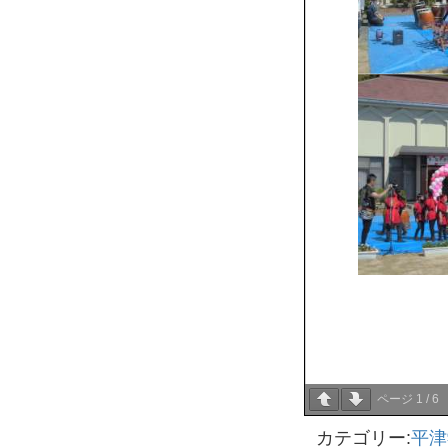
ページ
1
/
6
カテゴリー:
平津