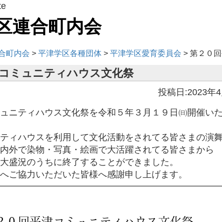
te
区連合町内会
合町内会
>
平津学区各種団体
>
平津学区愛育委員会
>
第２０回
コミュニティハウス文化祭
投稿日:2023年
ュニティハウス文化祭を令和５年３月１９日㈰開催い
ティハウスを利用して文化活動をされてる皆さまの演
内外で染物・写真・絵画で大活躍されてる皆さまから
大盛況のうちに終了することができました。
へご協力いただいた皆様へ感謝申し上げます。