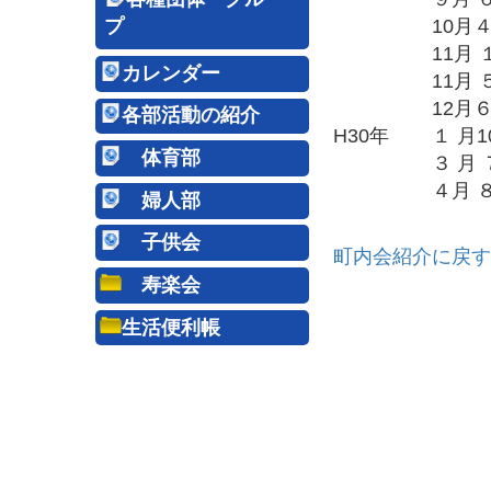
10月
プ
11月 
カレンダー
11月 
12月
各部活動の紹介
H30年
１ 月1
体育部
３ 月 
４月 
婦人部
子供会
町内会紹介に戻す
寿楽会
生活便利帳