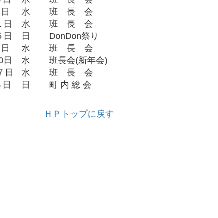
４日
水
班 長 会
１日
水
班 長 会
５日
日
DonDon祭り
６日
水
班 長 会
0日
水
班長会(新年会)
７日
水
班 長 会
８日
日
町 内 総 会
ＨＰトップに戻す