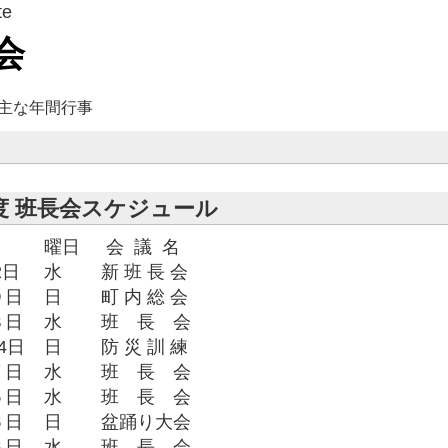
te
会
主な年間行事
度 班長会スケジュール
曜日
会 議 名
2日
水
新 班 長 会
９日
日
町 内 総 会
３日
水
班 長 会
4日
日
防 災 訓 練
７日
水
班 長 会
５日
水
班 長 会
６日
日
盆踊り大会
６日
水
班 長 会