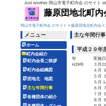
Just another 岡山市電子町内会 のサイト si
藤原団地北町内
岡山市電子町内会 のサイト
>
藤原団地北町内会
>
メニュー
主な年間行事
ホーム
平成２９年
町内会紹介
年
実施日
町内会長ご挨拶
H29年
３月2
町内会組織図
４月 
５月 
団地北 地図
５月 1
主な年間行事
６月 
７月 
各種団体の紹介
８月 
９月 
各種団体・グルー