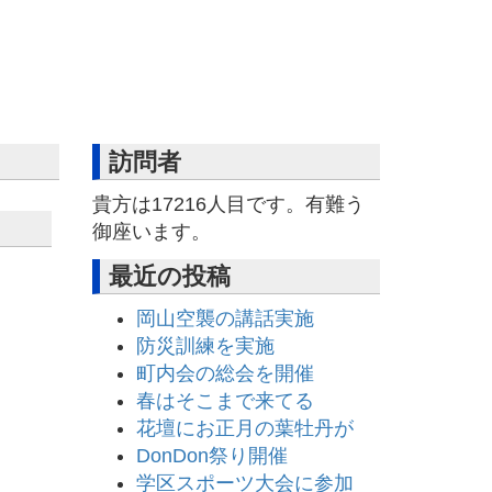
訪問者
貴方は
17216
人目です。有難う
御座います。
最近の投稿
岡山空襲の講話実施
防災訓練を実施
町内会の総会を開催
春はそこまで来てる
花壇にお正月の葉牡丹が
DonDon祭り開催
学区スポーツ大会に参加