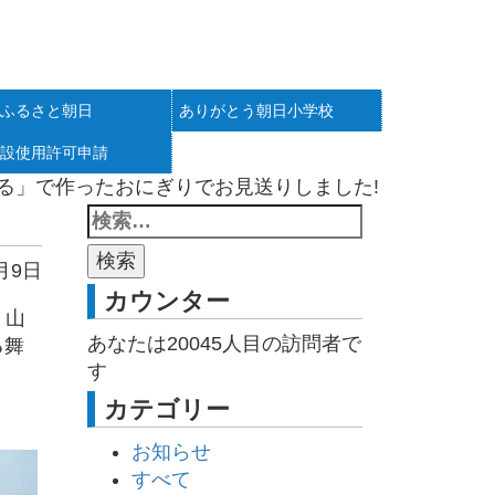
ふるさと朝日
ありがとう朝日小学校
設使用許可申請
こまる」で作ったおにぎりでお見送りしました!
月9日
カウンター
 山
あなたは
20045
人目の訪問者で
る舞
す
カテゴリー
お知らせ
すべて