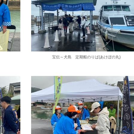
宝伝～犬島 定期船のりば(あけぼの丸)