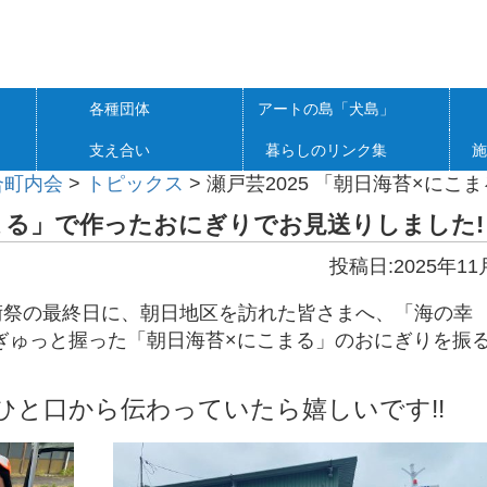
各種団体
アートの島「犬島」
支え合い
暮らしのリンク集
施
合町内会
>
トピックス
>
瀬戸芸2025 「朝日海苔×に
こまる」で作ったおにぎりでお見送りしました!
投稿日:2025年11
術祭の最終日に、朝日地区を訪れた皆さまへ、「海の幸
ぎゅっと握った「朝日海苔×にこまる」のおにぎりを振
と口から伝わっていたら嬉しいです!!