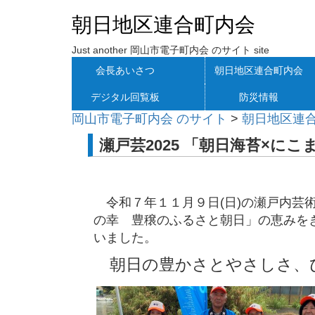
朝日地区連合町内会
Just another 岡山市電子町内会 のサイト site
会長あいさつ
朝日地区連合町内会
デジタル回覧板
防災情報
岡山市電子町内会 のサイト
>
朝日地区連
瀬戸芸2025 「朝日海苔×に
令和７年１１月９日(日)の瀬戸内芸
の幸 豊穣のふるさと朝日」の恵みを
いました。
朝日の豊かさとやさしさ、ひ