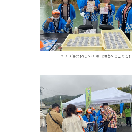
２００個のおにぎり(朝日海苔×にこまる)